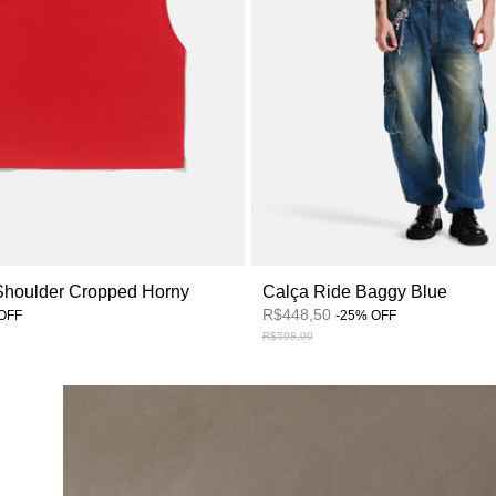
Shoulder Cropped Horny
Calça Ride Baggy Blue
R$448,50
OFF
-
25
%
OFF
R$598,00