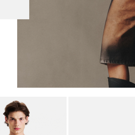
-
20
%
OFF
Segunda Pele Tule Wild Print Sand
R$262,40