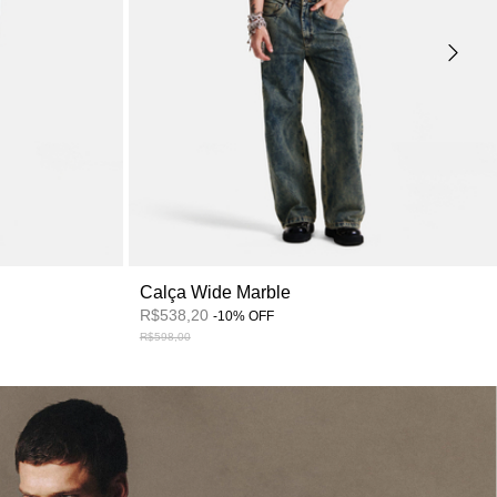
Calça Wide Marble
R$538,20
-
10
%
OFF
R$598,00