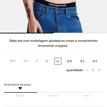
Baby tee com modelagem ajustada ao corpo e comprimento
.
levemente cropped.
XPP
PP
P
M
GG
G2
G3
G
quantidade
Gramatura da peça