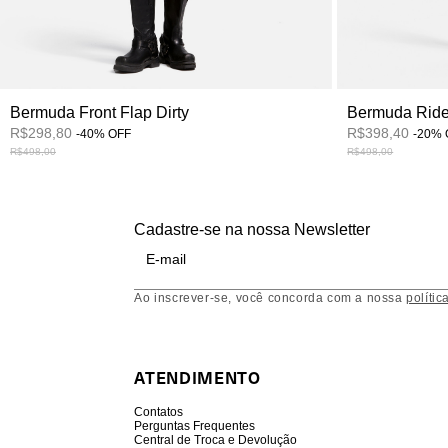
Bermuda Front Flap Dirty
Bermuda Rid
R$298,80
R$398,40
-
40
%
OFF
-
20
%
R$498,00
R$498,00
Cadastre-se na nossa Newsletter
Ao inscrever-se, você concorda com a nossa
polític
ATENDIMENTO
Contatos
Perguntas Frequentes
Central de Troca e Devolução