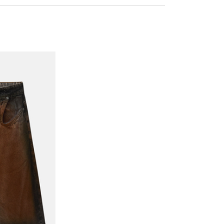
106
110
114
116
120
124
128
132
CEP:
cm
cm
cm
cm
cm
cm
cm
cm
Calcular
72 cm
74 cm
76 cm
78 cm
80 cm
82 cm
84 cm
86 cm
CEP
61 cm
62 cm
63 cm
64 cm
65 cm
66 cm
67 cm
68 cm