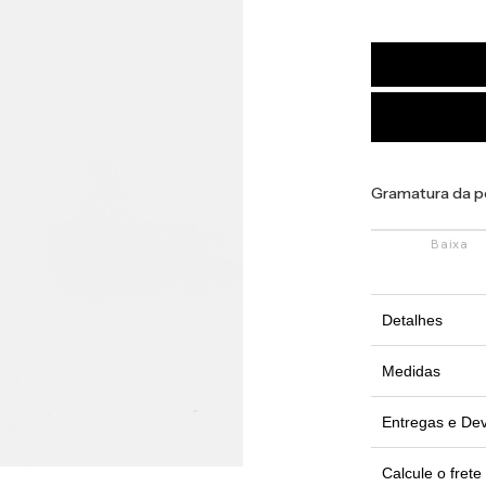
Gramatura da p
Detalhes
Medidas
Pode haver
Entregas e De
ao process
Cintura
Calcule o frete