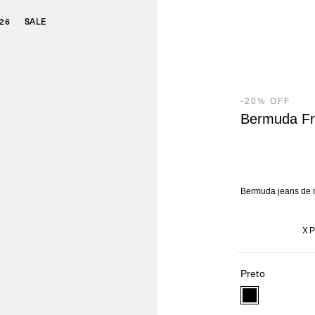
26
SALE
-
20
%
OFF
Bermuda Fr
Bermuda jeans de 
X
Preto