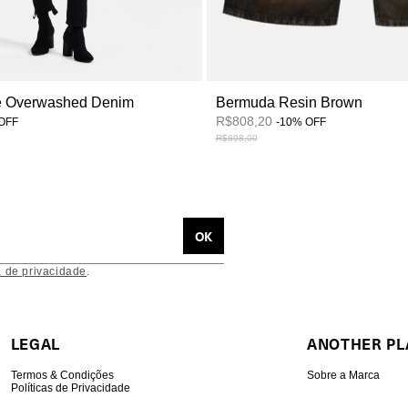
e Overwashed Denim
Bermuda Resin Brown
R$808,20
OFF
-
10
%
OFF
R$898,00
a de privacidade
.
LEGAL
ANOTHER PL
Termos & Condições
Sobre a Marca
Políticas de Privacidade