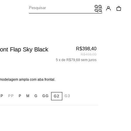
ont Flap Sky Black
R$398,40
R$498,00
5
x de
R$79,68
sem juros
modelagem ampla com aba frontal.
PP
PP
P
M
G
GG
G3
G2