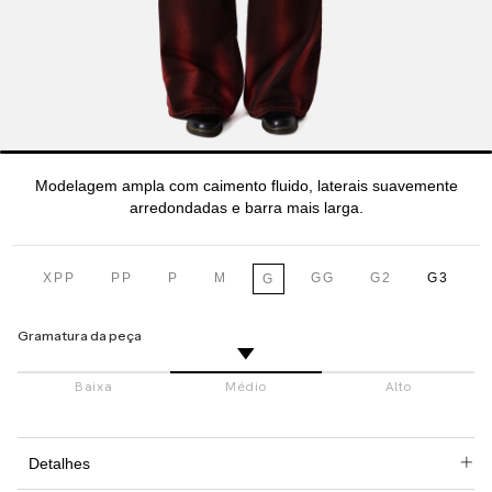
Modelagem ampla com caimento fluido, laterais suavemente
arredondadas e barra mais larga.
XPP
PP
P
M
GG
G2
G3
G
Gramatura da peça
Detalhes