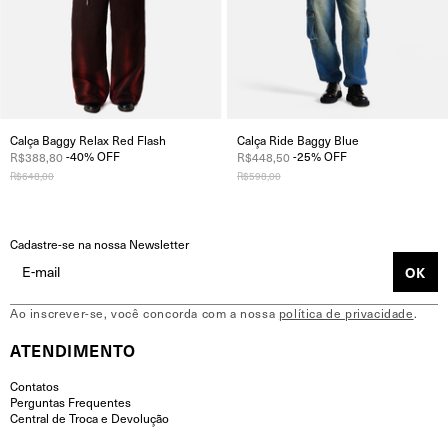
Modelagem:
Baggy Relax (Shape amplo, volumoso e com
abertura de barra maximizada)
Tecido:
Denim 100% Algodão
🇧🇷 com certificado BCI,
garantindo a origem sustentável e a responsabilidade
social durante a sua produção.
Gramatura:
10 oz (mais leve, ideal para caimentos fluidos)
Calça Baggy Relax Red Flash
Calça Ride Baggy Blue
-
40
%
OFF
-
25
%
OFF
R$388,80
R$448,50
Lavanderia:
Lavagem clara com nuances em degradê
verde.
R$648,00
R$598,00
Detalhes:
Aplicação
de 60.000 pedras de strass
all-over
formando desenhos de ondas; Botões e rebites
personalizados.
Cadastre-se na nossa Newsletter
Instruções de Lavagem:
Ao inscrever-se, você concorda com a nossa
política de privacidade
.
ATENDIMENTO
Contatos
Perguntas Frequentes
Central de Troca e Devolução