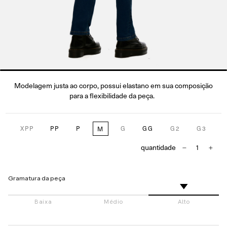
Modelagem justa ao corpo, possui elastano em sua composição
para a flexibilidade da peça.
XPP
PP
P
G
GG
G2
G3
M
quantidade
Gramatura da peça