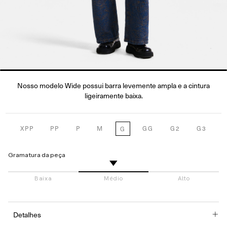
Nosso modelo Wide possui barra levemente ampla e a cintura
ligeiramente baixa.
XPP
PP
P
M
GG
G2
G3
G
Gramatura da peça
Detalhes