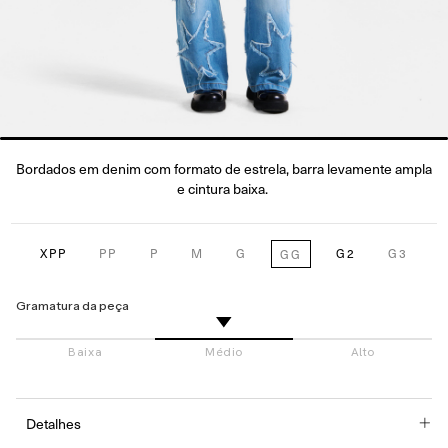
Bordados em denim com formato de estrela, barra levamente ampla
e cintura baixa.
XPP
PP
P
M
G
G2
G3
GG
Gramatura da peça
Detalhes