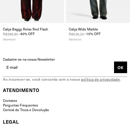
Calça Baggy Relax Red Flash
Calça Wide Marble
-
40
%
OFF
-
10
%
OFF
R$388,80
R$538,20
R$648,00
R$598,00
Cadastre-se na nossa Newsletter
Ao inscrever-se, você concorda com a nossa
política de privacidade
.
ATENDIMENTO
Contatos
Perguntas Frequentes
Central de Troca e Devolução
LEGAL