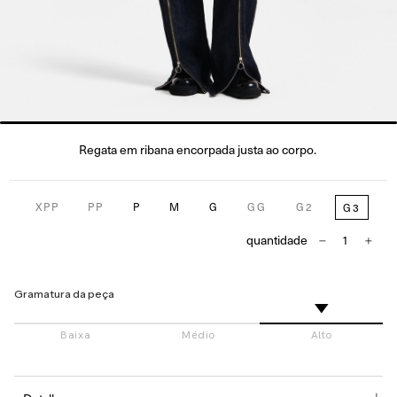
Regata em ribana encorpada justa ao corpo.
XPP
PP
P
M
G
GG
G2
G3
quantidade
Gramatura da peça