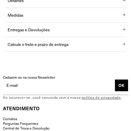
Detalhes
Medidas
XPP
PP
P
M
Entregas e Devoluções
Comprimento
61 cm
63 cm
65 cm
67 cm
Busto
76 cm
78 cm
80 cm
82 cm
Calcule o frete e prazo de entrega
Cintura
72 cm
74 cm
76 cm
78 cm
Entregas para o CEP:
Calcular
Não sei meu CEP
Cadastre-se na nossa Newsletter
Ao inscrever-se, você concorda com a nossa
política de privacidade
.
ATENDIMENTO
Contatos
Perguntas Frequentes
Central de Troca e Devolução