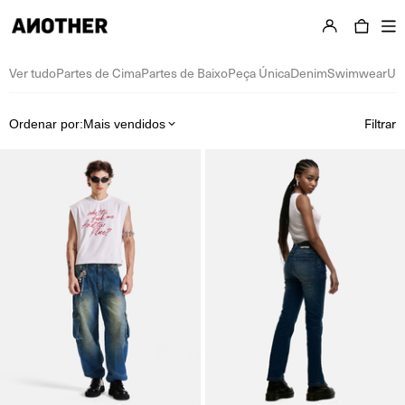
Essentials & Others
Ver tudo
Partes de Cima
Partes de Baixo
Peça Única
Denim
Swimwear
Un
Filtrar
Ordenar por:
Mais vendidos