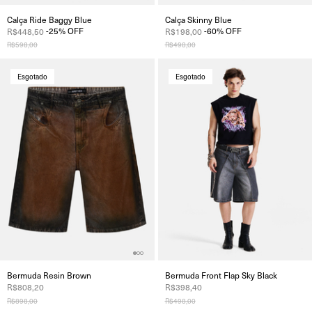
Calça Ride Baggy Blue
Calça Skinny Blue
-
25
%
OFF
-
60
%
OFF
R$448,50
R$198,00
R$598,00
R$498,00
Esgotado
Esgotado
Bermuda Resin Brown
Bermuda Front Flap Sky Black
R$808,20
R$398,40
R$898,00
R$498,00