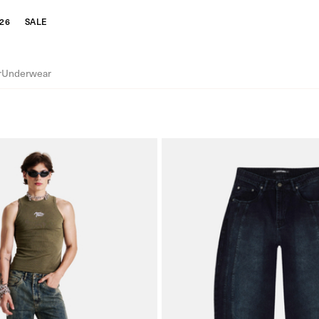
26
SALE
r
Underwear