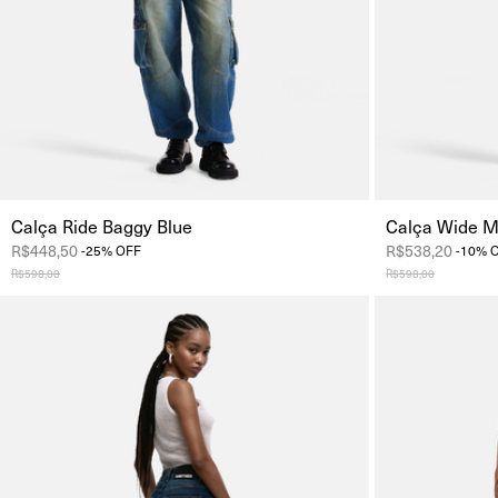
Calça Ride Baggy Blue
Calça Wide M
R$448,50
R$538,20
-
25
%
OFF
-
10
%
R$598,00
R$598,00