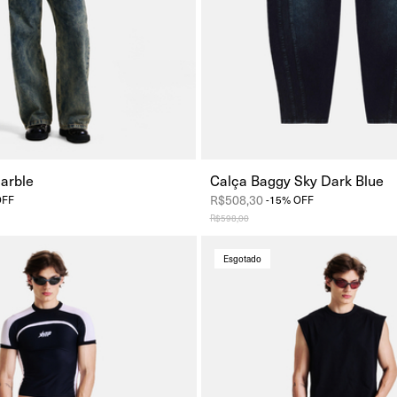
arble
Calça Baggy Sky Dark Blue
R$508,30
OFF
-
15
%
OFF
R$598,00
Esgotado