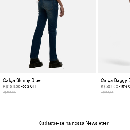
Calça Skinny Blue
Calça Baggy 
R$198,00
R$593,50
-
60
%
OFF
-
15
%
R$498,00
R$698,00
Cadastre-se na nossa Newsletter