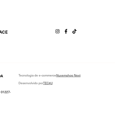
ACE
DA
Tecnologia de e-commerce
Nuvemshop Next
Desenvolvido por
TEC4U
, 01227-