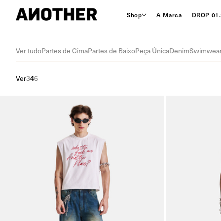
Shop
A Marca
DROP 01.
Ver tudo
Partes de Cima
Partes de Baixo
Peça Única
Denim
Swimwea
Ver
3
4
6