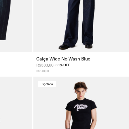
Calça Wide No Wash Blue
R$383,60
-
30
%
OFF
R$548,00
Esgotado