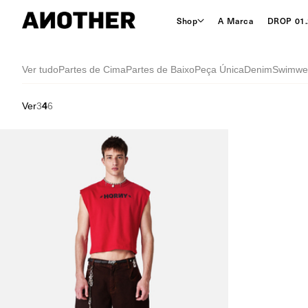
Shop
A Marca
DROP 01.
Ver tudo
Partes de Cima
Partes de Baixo
Peça Única
Denim
Swimwe
Ver
3
4
6