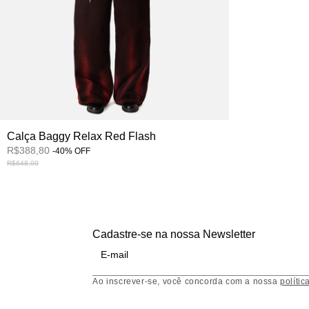
Calça Baggy Relax Red Flash
R$388,80
-
40
%
OFF
R$648,00
Cadastre-se na nossa Newsletter
Ao inscrever-se, você concorda com a nossa
polític