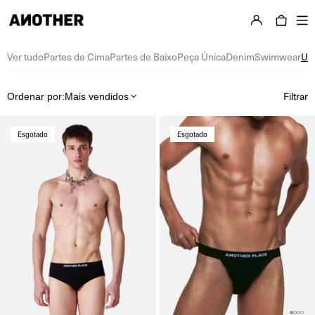
Underwear
Ver tudo
Partes de Cima
Partes de Baixo
Peça Única
Denim
Swimwear
Un
Filtrar
Ordenar por:
Mais vendidos
Esgotado
Esgotado