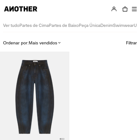
Todos os produtos
Ver tudo
Partes de Cima
Partes de Baixo
Peça Única
Denim
Swimwear
Un
Filtrar
Ordenar por:
Mais vendidos