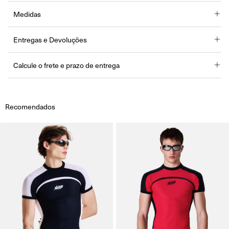
Medidas
XPP
PP
P
M
G
GG
G2
G3
Entregas e Devoluções
52,5
54,5
56,5
58,5
60,5
61,5
62,5
63,5
Comprimento
cm
cm
cm
cm
cm
cm
cm
cm
Calcule o frete e prazo de entrega
102
Busto
74 cm
78 cm
82 cm
86 cm
90 cm
94 cm
98 cm
cm
Cintura
68 cm
72 cm
76 cm
80 cm
84 cm
88 cm
92 cm
96 cm
Recomendados
Comprimento
18,5
18,5
19,5
19,5
20,5
19 cm
20 cm
20 cm
da Manga
cm
cm
cm
cm
cm