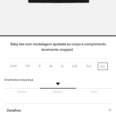
Baby tee com modelagem ajustada ao corpo e comprimento
.
levemente cropped.
XPP
PP
P
M
G
GG
G2
G3
Gramatura da peça
Detalhes