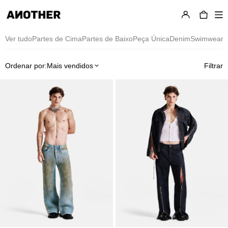
Wide Fit
Ver tudo
Partes de Cima
Partes de Baixo
Peça Única
Denim
Swimwear
U
Ordenar por:
Mais vendidos
Filtrar