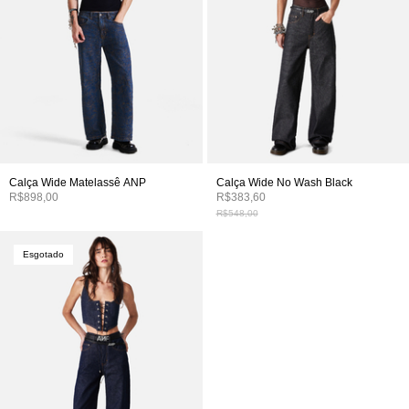
Calça Wide Matelassê ANP
Calça Wide No Wash Black
R$898,00
R$383,60
R$548,00
Esgotado