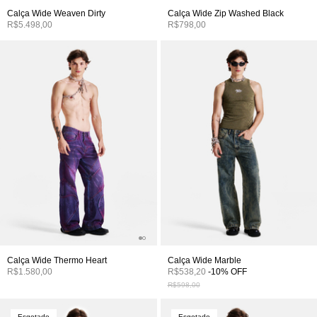
Calça Wide Weaven Dirty
Calça Wide Zip Washed Black
R$5.498,00
R$798,00
Calça Wide Thermo Heart
Calça Wide Marble
R$1.580,00
R$538,20
-
10
%
OFF
R$598,00
Esgotado
Esgotado