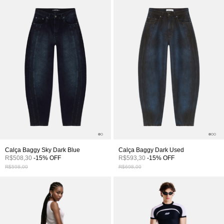
Calça Baggy Sky Dark Blue
Calça Baggy Dark Used
R$508,30
-
15
%
OFF
R$593,30
-
15
%
OFF
R$598,00
R$698,00