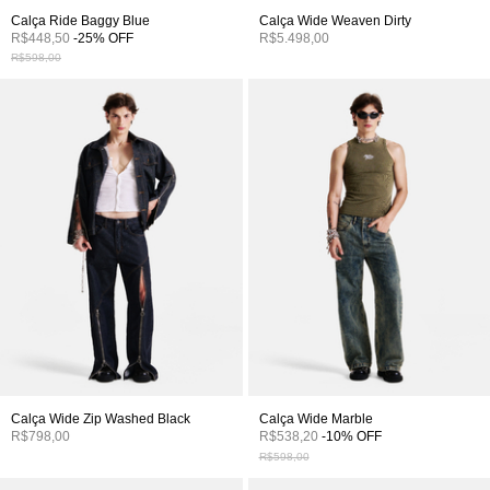
Calça Ride Baggy Blue
Calça Wide Weaven Dirty
R$448,50
-
25
%
OFF
R$5.498,00
R$598,00
Calça Wide Zip Washed Black
Calça Wide Marble
R$798,00
R$538,20
-
10
%
OFF
R$598,00