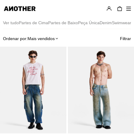
Calças
Ver tudo
Partes de Cima
Partes de Baixo
Peça Única
Denim
Swimwear
U
Ordenar por:
Mais vendidos
Filtrar