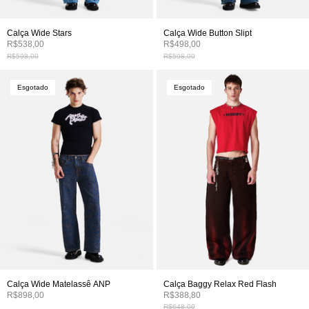
Calça Wide Stars
Calça Wide Button Slipt
R$538,00
R$498,00
R$598,00
R$598,00
Esgotado
Esgotado
Calça Wide Matelassê ANP
Calça Baggy Relax Red Flash
R$898,00
R$388,80
R$648,00