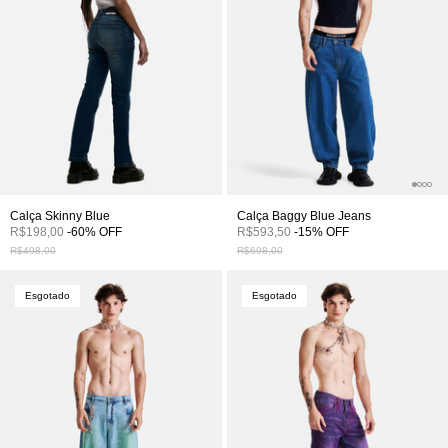
Calça Skinny Blue
Calça Baggy Blue Jeans
R$198,00
-
60
%
OFF
R$593,50
-
15
%
OFF
R$498,00
R$698,00
Esgotado
Esgotado